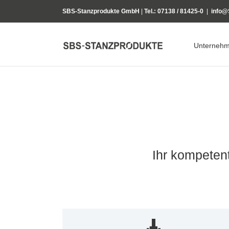
Zum
SBS-Stanzprodukte GmbH
|
Tel.: 07138 / 81425-0
|
info@
Inhalt
springen
Unterneh
Ihr kompeten