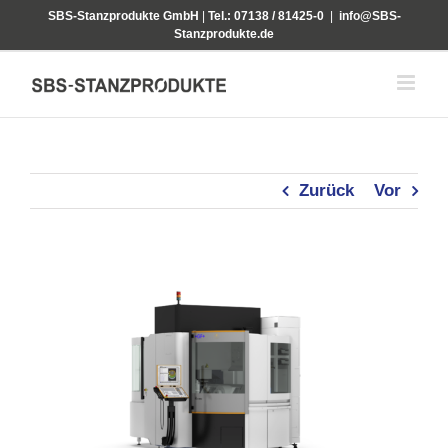
Zum
SBS-Stanzprodukte GmbH
|
Tel.: 07138 / 81425-0
|
info@SBS-
Inhalt
Stanzprodukte.de
springen
Zurück
Vor
Zeige
grösseres
Bild