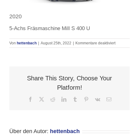
2020
5-Achs Fräsmaschine Mill S 400 U
für
Von
hettenbach
|
August 25th, 2022
|
Kommentare deaktiviert
2020
Share This Story, Choose Your
Platform!
Facebook
X
Reddit
LinkedIn
Tumblr
Pinterest
Vk
E-
Mail
Über den Autor:
hettenbach