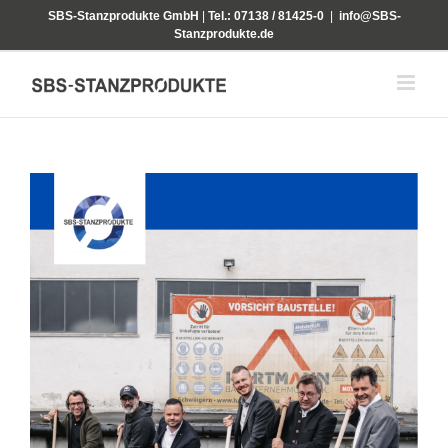
Zum
SBS-Stanzprodukte GmbH
|
Tel.: 07138 / 81425-0
|
info@SBS-
Inhalt
Stanzprodukte.de
springen