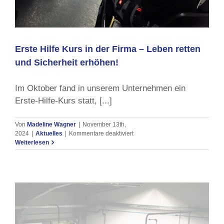
Erste Hilfe Kurs in der Firma – Leben retten
und Sicherheit erhöhen!
Im Oktober fand in unserem Unternehmen ein
Erste-Hilfe-Kurs statt, [...]
Von
Madeline Wagner
|
November 13th,
für
2024
|
Aktuelles
|
Kommentare deaktiviert
Erste
Weiterlesen
Hilfe
Kurs
in
der
Firma
–
Leben
retten
und