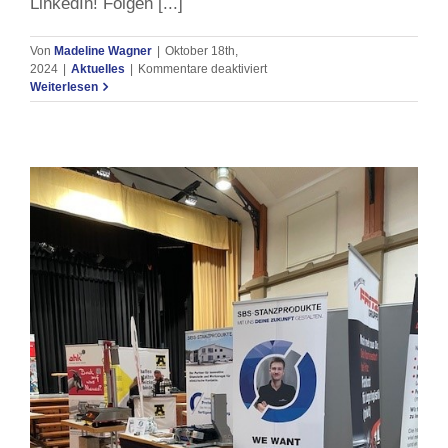
LinkedIn! Folgen [...]
Von
Madeline Wagner
|
Oktober 18th,
für
2024
|
Aktuelles
|
Kommentare deaktiviert
Wir
Weiterlesen
sind
jetzt
auf
Instagram,
Facebook
und
LinkedIn!