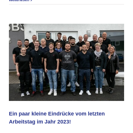
Weiterlesen
in
Schwa
am
23.
Februa
2024
Ein paar kleine Eindrücke vom letzten
Arbeitstag im Jahr 2023!