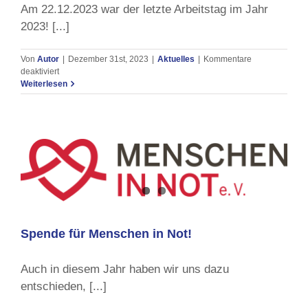
Am 22.12.2023 war der letzte Arbeitstag im Jahr
2023! [...]
Von
Autor
|
Dezember 31st, 2023
|
Aktuelles
|
Kommentare
für
deaktiviert
Ein
Weiterlesen
paar
kleine
Eindrücke
vom
letzten
Arbeitstag
im
Jahr
2023!
Spende für Menschen in Not!
Auch in diesem Jahr haben wir uns dazu
entschieden, [...]