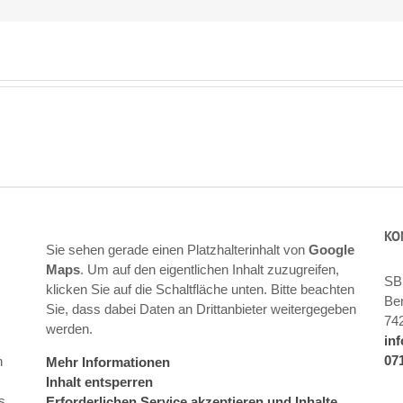
KO
Sie sehen gerade einen Platzhalterinhalt von
Google
Maps
. Um auf den eigentlichen Inhalt zuzugreifen,
SB
klicken Sie auf die Schaltfläche unten. Bitte beachten
Ben
Sie, dass dabei Daten an Drittanbieter weitergegeben
74
werden.
in
07
n
Mehr Informationen
Inhalt entsperren
s
Erforderlichen Service akzeptieren und Inhalte