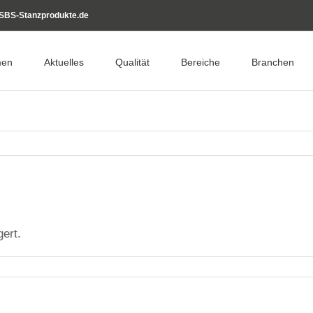
SBS-Stanzprodukte.de
men
Aktuelles
Qualität
Bereiche
Branchen
ert.
für
1985