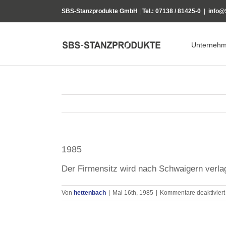
Zum
SBS-Stanzprodukte GmbH
|
Tel.: 07138 / 81425-0
|
info@
Inhalt
springen
Unterneh
1985
Der Firmensitz wird nach Schwaigern verlag
Von
hettenbach
|
Mai 16th, 1985
|
Kommentare deaktiviert