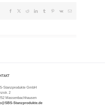
Facebook
X
Reddit
LinkedIn
Tumblr
Pinterest
Vk
E-
Mail
NTAKT
S-Stanzprodukte GmbH
zstr. 2
252 Massenbachhausen
fo@SBS-Stanzprodukte.de