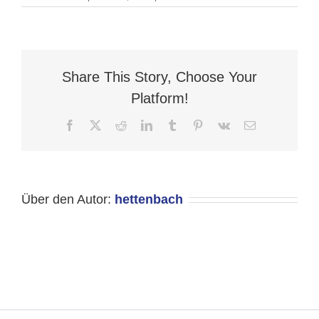
1988
Share This Story, Choose Your
Platform!
Facebook
X
Reddit
LinkedIn
Tumblr
Pinterest
Vk
E-
Mail
Über den Autor:
hettenbach