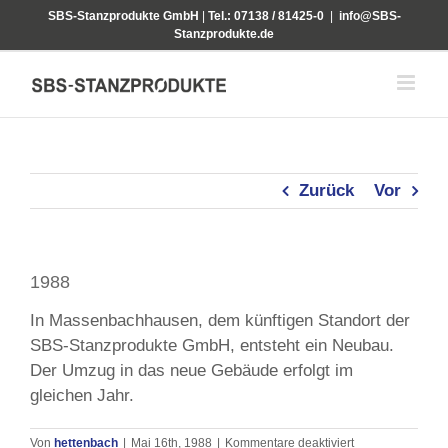
Zum
SBS-Stanzprodukte GmbH
|
Tel.: 07138 / 81425-0
|
info@SBS-
Inhalt
Stanzprodukte.de
springen
Zurück
Vor
1988
In Massenbachhausen, dem künftigen Standort der
SBS-Stanzprodukte GmbH, entsteht ein Neubau.
Der Umzug in das neue Gebäude erfolgt im
gleichen Jahr.
für
Von
hettenbach
|
Mai 16th, 1988
|
Kommentare deaktiviert